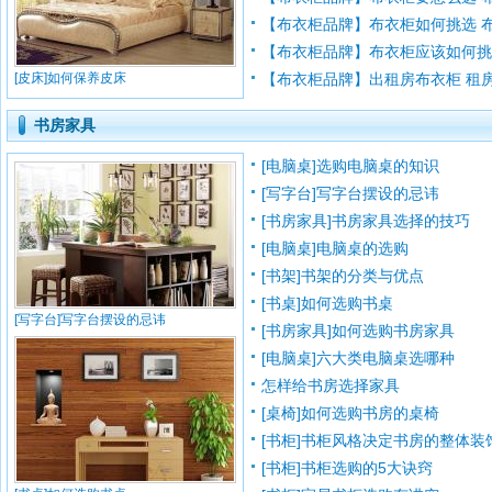
【布衣柜品牌】布衣柜如何挑选 布衣
【布衣柜品牌】布衣柜应该如何挑选 
[皮床]如何保养皮床
【布衣柜品牌】出租房布衣柜 租房内
书房家具
[电脑桌]选购电脑桌的知识
[写字台]写字台摆设的忌讳
[书房家具]书房家具选择的技巧
[电脑桌]电脑桌的选购
[书架]书架的分类与优点
[书桌]如何选购书桌
[写字台]写字台摆设的忌讳
[书房家具]如何选购书房家具
[电脑桌]六大类电脑桌选哪种
怎样给书房选择家具
[桌椅]如何选购书房的桌椅
[书柜]书柜风格决定书房的整体装
[书柜]书柜选购的5大诀窍