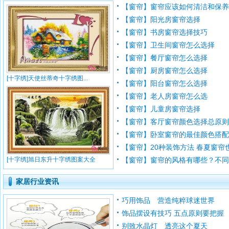
【窗帘】窗帘应该如何清洁和保养 窗
【窗帘】阳光房窗帘选择
【窗帘】书房窗帘选择技巧
【窗帘】卫生间窗帘怎么选择
【窗帘】餐厅窗帘怎么选择
【窗帘】厨房窗帘怎么选择
[十字绣]天使丝蒂奇十字绣图...
【窗帘】阳台窗帘怎么选择
【窗帘】老人房窗帘怎么选
【窗帘】儿童房窗帘选择
【窗帘】客厅窗帘颜色选择总原
【窗帘】卧室窗帘的最佳颜色搭
【窗帘】20种装饰方法 春夏窗帘
[十字绣]旭日东升十字绣图案大全
【窗帘】窗帘的风格有哪些？不同风
家居行业资讯
巧用饰品 营造纯粹球迷世界
饰品摆设有技巧 五点原则要把握
别致水晶灯 透亮这个夏天