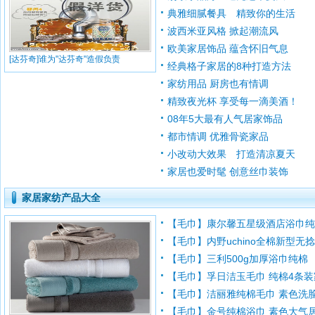
典雅细腻餐具 精致你的生活
波西米亚风格 掀起潮流风
欧美家居饰品 蕴含怀旧气息
[达芬奇]谁为"达芬奇"造假负责
经典格子家居的8种打造方法
家纺用品 厨房也有情调
精致夜光杯 享受每一滴美酒！
08年5大最有人气居家饰品
都市情调 优雅骨瓷家品
小改动大效果 打造清凉夏天
家居也爱时髦 创意丝巾装饰
家居家纺产品大全
【毛巾】康尔馨五星级酒店浴巾
【毛巾】内野uchino全棉新型无捻纱
【毛巾】三利500g加厚浴巾纯棉
【毛巾】孚日洁玉毛巾 纯棉4条装
【毛巾】洁丽雅纯棉毛巾 素色洗脸巾
【毛巾】金号纯棉浴巾 素色大气