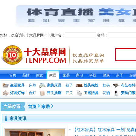
您好，欢迎访问十大品牌网^_^ 用户名：
密码：
首页
品牌
创意
家居
家装
家电
科技
健康
亲子
穿
生活家具
床垫
家纺床品
被子
枕头抱枕
枕头
布艺布料
灯具灯饰
台灯
开关插座
开关
卫浴洁具
花洒
安防门禁
首页
家居
家具资讯
【红木家具】红木家具“一划”见真