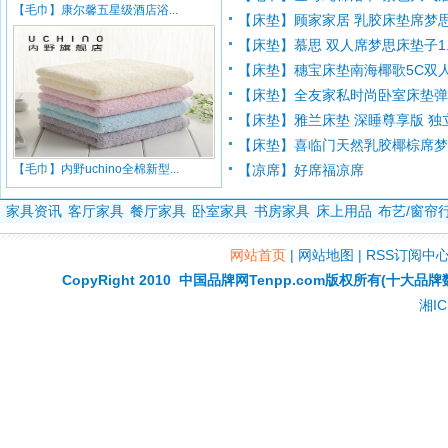
【毛巾】康尔馨五星级酒店浴...
【床垫】顾家家居 乳胶床垫席梦
【床垫】慕思 双人席梦思床垫子1.5
【床垫】穗宝床垫南海椰歌5C双人3
【床垫】全友家私时尚卧室床垫
【床垫】雅兰床垫 深睡尊享版 独立
【床垫】喜临门天然乳胶椰棕席
【毛巾】内野uchino全棉新型...
【凉席】好席福凉席
家具资讯
客厅家具
餐厅家具
卧室家具
书房家具
床上用品
布艺/窗帘
网站首页
|
网站地图
|
RSS订阅中
CopyRight 2010
中国品牌网Tenpp.com
版权所有(十大品牌
湘IC