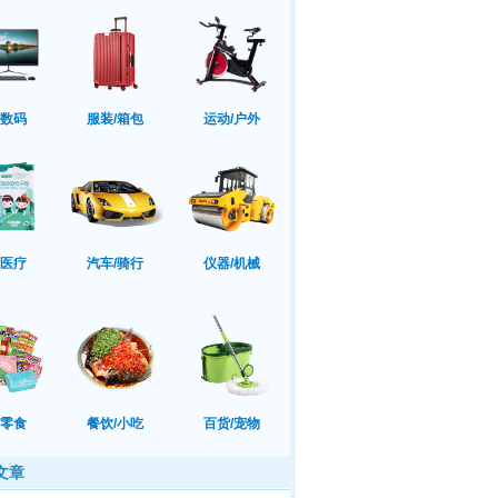
/数码
服装/箱包
运动/户外
/医疗
汽车/骑行
仪器/机械
/零食
餐饮/小吃
百货/宠物
文章