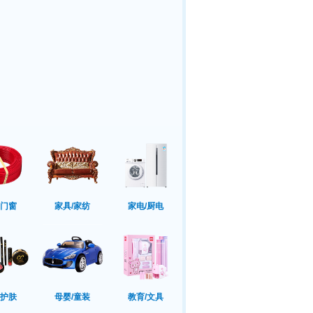
/门窗
家具/家纺
家电/厨电
/护肤
母婴/童装
教育/文具