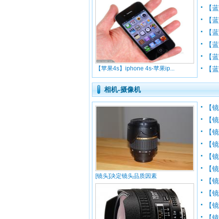
【
【
【蓝
【
【蓝
【苹果4s】iphone 4s-苹果ip...
【蓝
相机-摄像机
【
【
【镜
【镜
【镜
【
[镜头]决定镜头品质因素
【镜
【镜
【镜
【镜