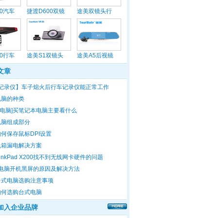
60汽车
捷渡D600双镜
途美双镜头行
00行车
途美S1双镜头
途美A5后视镜
文章
记录仪】车子熄火后行车记录仪能正常工作
]电脑的种类
本电脑]买笔记本电脑主要看什么
]电脑组成部分
如何保存鼠标DPI设置
]机箱漏电解决方案
inkPad X200找不到无线网卡硬件的问题
电脑开机黑屏的原因及解决方法
]台式电脑选购注意事项
]如何选购台式电脑
加入企业品牌