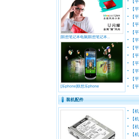
【
【
【
【
【平
[联想笔记本电脑]联想笔记本...
【平
【
【
【
【平
【平
[乐phone]联想乐phone
【平
装机配件
【
【机
【
【