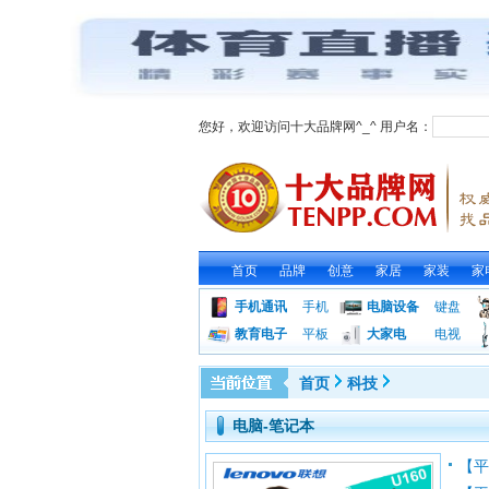
您好，欢迎访问十大品牌网^_^ 用户名：
首页
品牌
创意
家居
家装
家
手机通讯
手机
电脑设备
键盘
教育电子
平板
大家电
电视
首页
科技
电脑-笔记本
【