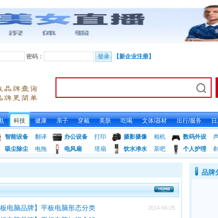
密码：
【新企业注册】
电
科技
健康
亲子
穿戴
美肤
吃喝
文体/器材
出行/服务
日
智能设备
翻译
办公设备
打印
摄影摄像
相机
数码外设
吸尘除尘
电拖
电风扇
塔扇
饮水净水
茶吧
个人护理
品牌
平板电脑品牌】平板电脑形态分类
2014-06-25