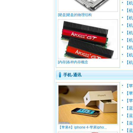
【机
【
[硬盘]硬盘的物理结构
【
【
【
【机
【
【
[内存]各种内存概念
【
手机-通讯
【苹
【苹果
【苹
【蓝
【
【蓝
【苹果4】iphone 4-苹果ipho...
【蓝