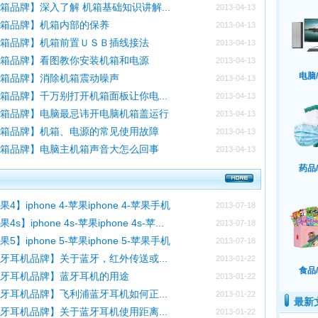
箱品牌】深入了解 机箱基础知识讲解...
2013-04-13
机箱品牌】机箱内部的保养
2013-04-13
机箱品牌】机箱前置ＵＳＢ插线接法
2013-04-13
机箱品牌】看图教你安装机箱和电源
2013-04-13
电脑
机箱品牌】消除机箱震动噪声
2013-04-13
箱品牌】千万别打开机箱面板让你电...
2013-04-13
机箱品牌】电脑最忌讳开电脑机箱盖运行
2013-04-13
机箱品牌】机箱、电源的常见使用故障
2013-04-13
机箱品牌】电脑主机箱声音大怎么回事
2013-04-13
药品
果4】iphone 4-苹果iphone 4-苹果手机
2013-07-18
4s】iphone 4s-苹果iphone 4s-苹...
2013-07-18
果5】iphone 5-苹果iphone 5-苹果手机
2013-07-18
牙耳机品牌】关于蓝牙，红外传送或...
2013-01-22
食品
蓝牙耳机品牌】蓝牙耳机的用途
2013-01-22
牙耳机品牌】飞利浦蓝牙耳机如何正...
2013-01-22
最新
牙耳机品牌】关于蓝牙耳机使用距离...
2013-01-22