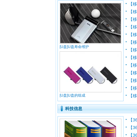
【移
【
【
【移
【
【
[U盘]U盘寿命维护
【移
【
【
【
【
【移
[U盘]U盘的组成
【
科技信息
【3
【3
【3