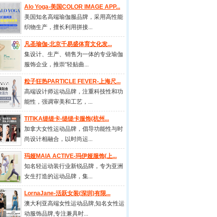
Alo Yoga-美国COLOR IMAGE APP...
美国知名高端瑜伽服品牌，采用高性能
织物生产，擅长利用拼接...
凡圣瑜伽-北京千易盛体育文化发...
集设计、生产、销售为一体的专业瑜伽
服饰企业，推崇“轻贴曲...
粒子狂热PARTICLE FEVER-上海尺...
高端设计师运动品牌，注重科技性和功
能性，强调审美和工艺，...
TITIKA缇缇卡-缇缇卡服饰(杭州...
加拿大女性运动品牌，倡导功能性与时
尚设计相融合，以时尚运...
玛娅MAIA ACTIVE-玛伊娅服饰(上...
知名轻运动装行业新锐品牌，专为亚洲
女生打造的运动品牌，集...
LornaJane-活跃女装(深圳)有限...
澳大利亚高端女性运动品牌,知名女性运
动服饰品牌,专注兼具时...