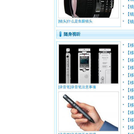
【
【
[镜头]什么是鱼眼镜头
【镜
随身视听
【
【移
【
【
【
【
[录音笔]录音笔注意事项
【移
【移
【移
【移
【移
【移