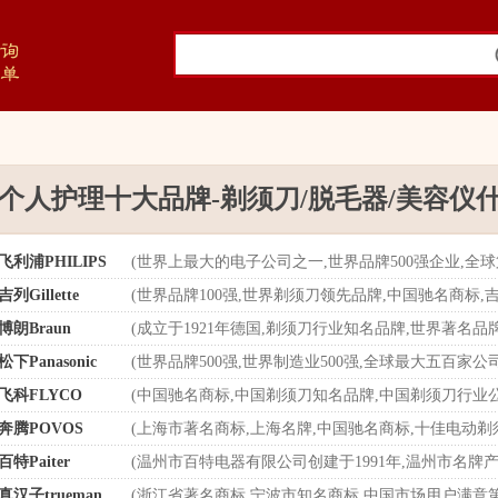
个人护理十大品牌-剃须刀/脱毛器/美容仪
飞利浦PHILIPS
(世界上最大的电子公司之一,世界品牌500强企业,全
吉列Gillette
(世界品牌100强,世界剃须刀领先品牌,中国驰名商标
博朗Braun
(成立于1921年德国,剃须刀行业知名品牌,世界著名品
松下Panasonic
(世界品牌500强,世界制造业500强,全球最大五百家
飞科FLYCO
(中国驰名商标,中国剃须刀知名品牌,中国剃须刀行业公认
奔腾POVOS
(上海市著名商标,上海名牌,中国驰名商标,十佳电动剃
百特Paiter
(温州市百特电器有限公司创建于1991年,温州市名牌产
真汉子trueman
(浙江省著名商标,宁波市知名商标,中国市场用户满意