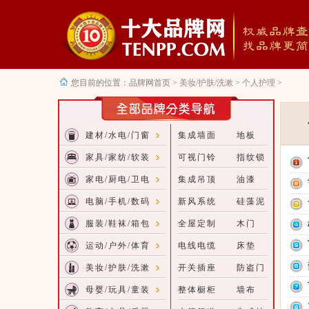
您目前的位置：
品牌网首页
>
美妆/护肤/洗漱
>
个人护理
>
建材/水电/门窗
集成墙面
地板
家具/家纺/软装
可视门铃
指纹锁
家电/厨电/卫电
集成吊顶
油漆
电脑/手机/数码
新风系统
硅藻泥
服装/鞋袜/箱包
全屋定制
木门
运动/户外/体育
电线电缆
床垫
美妆/护肤/洗漱
开关插座
防盗门
母婴/玩具/童装
整体橱柜
墙布