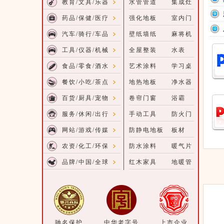
教育/文具/乐器
水管管道
集成灶
药品/保健/医疗
强化地板
室内门
汽车/骑行/车品
壁纸墙纸
麻将机
工具/仪器/机械
全屋整装
水表
食品/零食/酒水
艺术涂料
学习桌
餐饮/小吃/茶点
地热地板
净水器
百货/厨具/宠物
卷帘门窗
浴霸
服务/休闲/出行
手动工具
防火门
网站/游戏/传媒
防静电地板
板材
农资/化工/环保
防水涂料
暖气片
品牌/中国/全球
红木家具
地暖管
驰名保护
中华老字号
上市企业