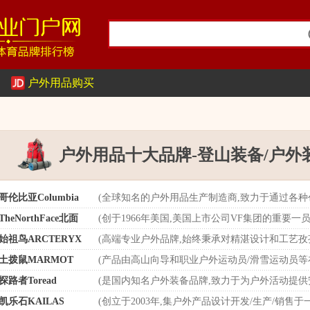
户外用品购买
户外用品十大品牌-登山装备/户外
哥伦比亚Columbia
(全球知名的户外用品生产制造商,致力于通过各种
TheNorthFace北面
(创于1966年美国,美国上市公司VF集团的重要一
始祖鸟ARCTERYX
(高端专业户外品牌,始终秉承对精湛设计和工艺孜
土拨鼠MARMOT
(产品由高山向导和职业户外运动员/滑雪运动员等
探路者Toread
(是国内知名户外装备品牌,致力于为户外活动提供
凯乐石KAILAS
(创立于2003年,集户外产品设计开发/生产/销