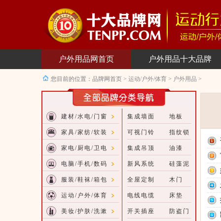
户外用品网首页
户外用品十大品牌
您目前的位置：
品牌网首页
>
运动/户外/体育
>
户外用品
>
建材/水电/门窗
集成墙面
地板
家具/家纺/软装
可视门铃
指纹锁
家电/厨电/卫电
集成吊顶
油漆
电脑/手机/数码
新风系统
硅藻泥
服装/鞋袜/箱包
全屋定制
木门
运动/户外/体育
电线电缆
床垫
美妆/护肤/洗漱
开关插座
防盗门