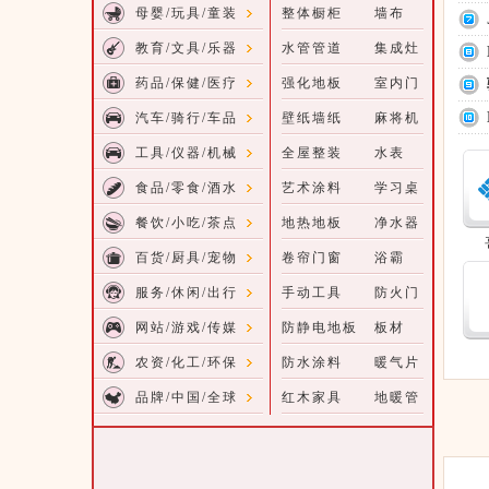
母婴/玩具/童装
整体橱柜
墙布
教育/文具/乐器
水管管道
集成灶
药品/保健/医疗
强化地板
室内门
汽车/骑行/车品
壁纸墙纸
麻将机
工具/仪器/机械
全屋整装
水表
食品/零食/酒水
艺术涂料
学习桌
餐饮/小吃/茶点
地热地板
净水器
百货/厨具/宠物
卷帘门窗
浴霸
服务/休闲/出行
手动工具
防火门
网站/游戏/传媒
防静电地板
板材
农资/化工/环保
防水涂料
暖气片
品牌/中国/全球
红木家具
地暖管