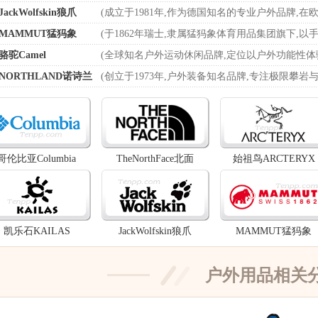
JackWolfskin狼爪
(成立于1981年,作为德国知名的专业户外品牌,在
MAMMUT猛犸象
(于1862年瑞士,隶属猛犸象体育用品集团旗下,以
骆驼Camel
(全球知名户外运动休闲品牌,定位以户外功能性体
NORTHLAND诺诗兰
(创立于1973年,户外装备知名品牌,专注极限攀
哥伦比亚Columbia
TheNorthFace北面
始祖鸟ARCTERYX
凯乐石KAILAS
JackWolfskin狼爪
MAMMUT猛犸象
户外用品
相关