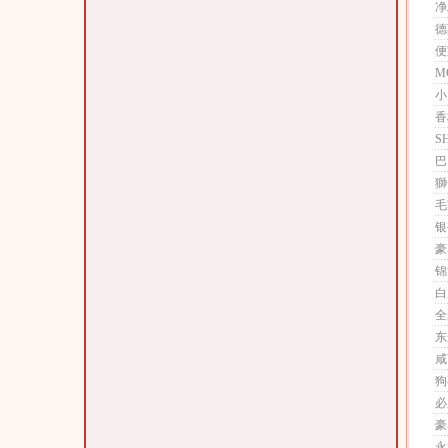
净
德
便
M
小
香
S
巴
獅
毛
银
豪
锦
白
全
东
咸
狗
必
豪
永