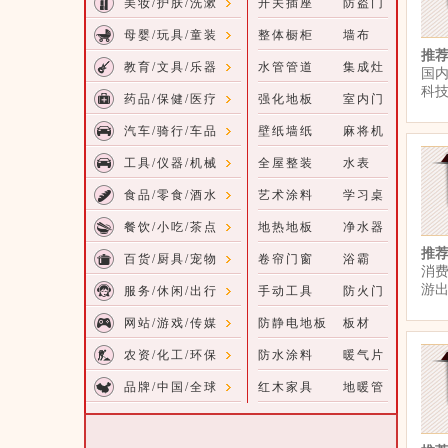
美妆/护肤/洗漱
开关插座
防盗门
母婴/玩具/童装
整体橱柜
墙布
推
教育/文具/乐器
水管管道
集成灶
国
科
药品/保健/医疗
强化地板
室内门
汽车/骑行/车品
壁纸墙纸
麻将机
工具/仪器/机械
全屋整装
水表
食品/零食/酒水
艺术涂料
学习桌
餐饮/小吃/茶点
地热地板
净水器
推
百货/厨具/宠物
卷帘门窗
浴霸
消
游
服务/休闲/出行
手动工具
防火门
网站/游戏/传媒
防静电地板
板材
农资/化工/环保
防水涂料
暖气片
品牌/中国/全球
红木家具
地暖管