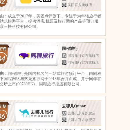
美团官方旗舰店
由：
成立于2017年，美团点评旗下，专注于为年轻旅行者
站式旅游平台，提供酒店/机票及旅行团购产品等预订服
京三快科技有限公司。
同程旅行
同程旅行京东旗舰店
同程旅行官方旗舰店
由：
同程旅行是国内知名的一站式旅游预订平台，由同程
下同程网络与艺龙旅行网于2018年合并而成，并于同年在
交所上市(00780HK)，同程旅行控股有限公司。
去哪儿Qunar
去哪儿京东旗舰店
去哪儿官方旗舰店