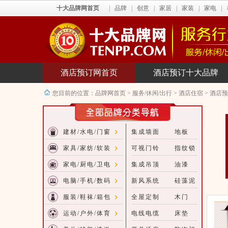
十大品牌网首页
|
品牌
|
创意
|
家居
|
家装
|
家电
|
酒店预订网首页
酒店预订十大品牌
您目前的位置：
品牌网首页
>
服务/休闲/出行
>
酒店住宿 >
酒店预
建材/水电/门窗
集成墙面
地板
家具/家纺/软装
可视门铃
指纹锁
家电/厨电/卫电
集成吊顶
油漆
电脑/手机/数码
新风系统
硅藻泥
服装/鞋袜/箱包
全屋定制
木门
运动/户外/体育
电线电缆
床垫