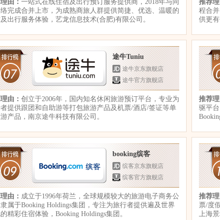
荐理由：
一站式在线住宿及出行预订服务提供商，2018年与同
推荐理
网络完成合并上市，为成熟商旅人群提供简捷、优选、温暖的
程合并
及出行服务体验，艺龙信息技术(合肥)有限公司。
供更有
途牛Tuniu
途牛京东旗舰店
途牛官方旗舰店
荐理由：
创立于2006年，国内知名休闲旅游预订平台，专业为
推荐理
者提供跟团和自助游等打包旅游产品及机票/酒店/签证等单
驱平台
旅游产品，南京途牛科技有限公司
。
Booki
booking缤客
缤客京东旗舰店
缤客官方旗舰店
荐理由：
成立于1996年荷兰，全球规模较大的旅游电子商务公
推荐理
隶属于Booking Holdings集团，专注为旅行者提供遍及世界
票/度
的精彩住宿体验，Booking Holdings集团
。
上海景