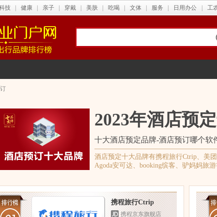
科技
|
健康
|
亲子
|
穿戴
|
美肤
|
吃喝
|
文体
|
服务
|
日用办公
|
工
订
2023年
酒店预定
十大酒店预定品牌-酒店预订哪个软件
酒店预定十大品牌有携程旅行Ctrip、美团
Agoda安可达、booking缤客、驴妈
携程旅行Ctrip
携程京东旗舰店