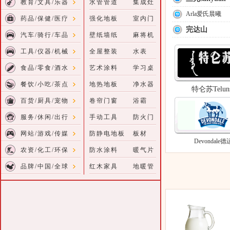
教育/文具/乐器
水管管道
集成灶
Arla爱氏晨曦
药品/保健/医疗
强化地板
室内门
完达山
汽车/骑行/车品
壁纸墙纸
麻将机
工具/仪器/机械
全屋整装
水表
食品/零食/酒水
艺术涂料
学习桌
餐饮/小吃/茶点
地热地板
净水器
特仑苏Telun
百货/厨具/宠物
卷帘门窗
浴霸
服务/休闲/出行
手动工具
防火门
网站/游戏/传媒
防静电地板
板材
Devondale德
农资/化工/环保
防水涂料
暖气片
品牌/中国/全球
红木家具
地暖管