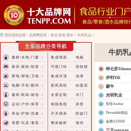
您目前的位置：
品牌网首页
>
食品/零食/酒水
>
牛奶乳品
>
牛奶乳
建材/水电/门窗
集成墙面
地板
家具/家纺/软装
可视门铃
指纹锁
特仑苏Teluns
家电/厨电/卫电
集成吊顶
油漆
伊利Yili
电脑/手机/数码
新风系统
硅藻泥
蒙牛
服装/鞋袜/箱包
全屋定制
木门
光明乳业
安佳Anchor
运动/户外/体育
电线电缆
床垫
Devondale德运
美妆/护肤/洗漱
开关插座
防盗门
金典SATINE
母婴/玩具/童装
整体橱柜
墙布
三元sanyuan