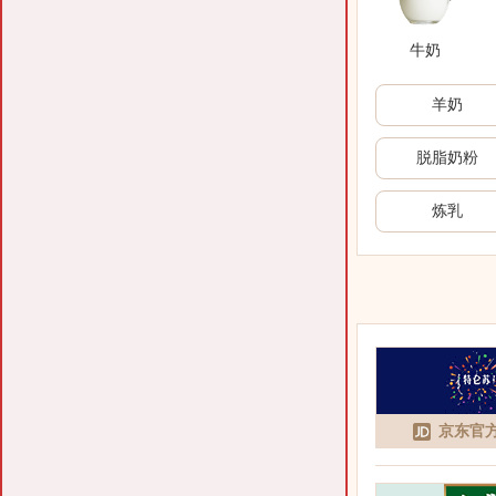
牛奶
羊奶
脱脂奶粉
炼乳
京东官