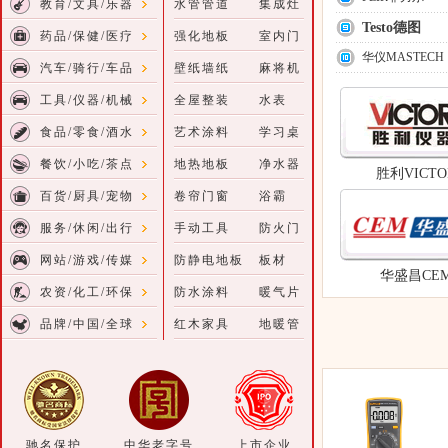
教育/文具/乐器
水管管道
集成灶
Testo德图
药品/保健/医疗
强化地板
室内门
华仪MASTECH
汽车/骑行/车品
壁纸墙纸
麻将机
工具/仪器/机械
全屋整装
水表
食品/零食/酒水
艺术涂料
学习桌
餐饮/小吃/茶点
地热地板
净水器
胜利VICTO
百货/厨具/宠物
卷帘门窗
浴霸
服务/休闲/出行
手动工具
防火门
网站/游戏/传媒
防静电地板
板材
华盛昌CE
农资/化工/环保
防水涂料
暖气片
品牌/中国/全球
红木家具
地暖管
驰名保护
中华老字号
上市企业