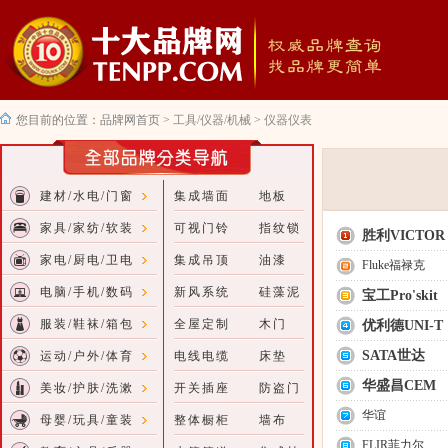
您目前的位置：
品牌网首页
>
工具/仪器/机械
>
仪器仪表
建材/水电/门窗
集成墙面
地板
家具/家纺/软装
可视门铃
指纹锁
胜利VICTOR
家电/厨电/卫电
集成吊顶
油漆
Fluke福禄克
电脑/手机/数码
新风系统
硅藻泥
宝工Pro'skit
服装/鞋袜/箱包
全屋定制
木门
优利德UNI-T
SATA世达
运动/户外/体育
电线电缆
床垫
华盛昌CEM
美妆/护肤/洗漱
开关插座
防盗门
华谊
母婴/玩具/童装
整体橱柜
墙布
FLIR菲力尔