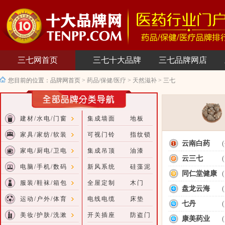
三七网首页
三七十大品牌
三七品牌网店
您目前的位置：
品牌网首页
>
药品/保健/医疗
>
天然滋补
>
三七
建材/水电/门窗
集成墙面
地板
家具/家纺/软装
可视门铃
指纹锁
云南白药
家电/厨电/卫电
集成吊顶
油漆
云三七
电脑/手机/数码
新风系统
硅藻泥
同仁堂健康
服装/鞋袜/箱包
全屋定制
木门
盘龙云海
运动/户外/体育
电线电缆
床垫
七丹
美妆/护肤/洗漱
开关插座
防盗门
康美药业