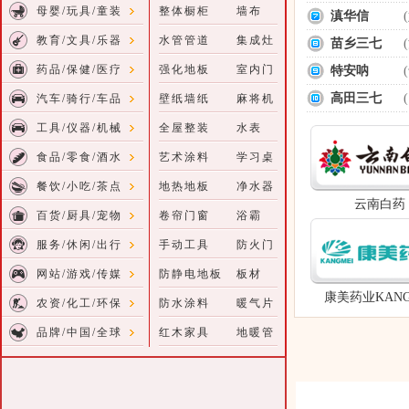
母婴/玩具/童装
整体橱柜
墙布
滇华信
教育/文具/乐器
水管管道
集成灶
苗乡三七
药品/保健/医疗
强化地板
室内门
特安呐
高田三七
汽车/骑行/车品
壁纸墙纸
麻将机
工具/仪器/机械
全屋整装
水表
食品/零食/酒水
艺术涂料
学习桌
餐饮/小吃/茶点
地热地板
净水器
云南白药
百货/厨具/宠物
卷帘门窗
浴霸
服务/休闲/出行
手动工具
防火门
网站/游戏/传媒
防静电地板
板材
康美药业KANG
农资/化工/环保
防水涂料
暖气片
品牌/中国/全球
红木家具
地暖管