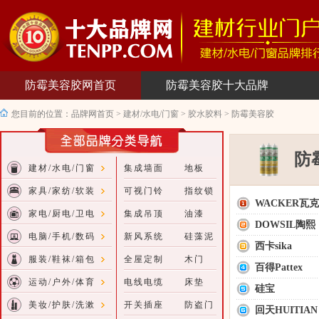
防霉美容胶网首页
防霉美容胶十大品牌
您目前的位置：
品牌网首页
>
建材/水电/门窗
>
胶水胶料
>
防霉美容胶
防
建材/水电/门窗
集成墙面
地板
家具/家纺/软装
可视门铃
指纹锁
WACKER瓦克
家电/厨电/卫电
集成吊顶
油漆
DOWSIL陶熙
电脑/手机/数码
新风系统
硅藻泥
西卡sika
服装/鞋袜/箱包
全屋定制
木门
百得Pattex
运动/户外/体育
电线电缆
床垫
硅宝
美妆/护肤/洗漱
开关插座
防盗门
回天HUITIAN