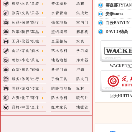
母婴/玩具/童装
整体橱柜
墙布
赛磊那TYTAN
教育/文具/乐器
水管管道
集成灶
安泰antas
药品/保健/医疗
强化地板
室内门
白云BAIYUN
DAVCO德高
汽车/骑行/车品
壁纸墙纸
麻将机
工具/仪器/机械
全屋整装
水表
食品/零食/酒水
艺术涂料
学习桌
餐饮/小吃/茶点
地热地板
净水器
WACKER瓦
百货/厨具/宠物
卷帘门窗
浴霸
服务/休闲/出行
手动工具
防火门
网站/游戏/传媒
防静电地板
板材
回天HUITI
农资/化工/环保
防水涂料
暖气片
品牌/中国/全球
红木家具
地暖管