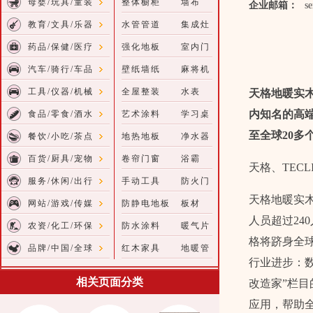
母婴/玩具/童装
整体橱柜
墙布
企业邮箱：
se
教育/文具/乐器
水管管道
集成灶
药品/保健/医疗
强化地板
室内门
汽车/骑行/车品
壁纸墙纸
麻将机
工具/仪器/机械
全屋整装
水表
天格地暖实
内知名的高
食品/零食/酒水
艺术涂料
学习桌
至全球20多
餐饮/小吃/茶点
地热地板
净水器
百货/厨具/宠物
卷帘门窗
浴霸
天格、TEC
服务/休闲/出行
手动工具
防火门
天格地暖实
网站/游戏/传媒
防静电地板
板材
人员超过24
农资/化工/环保
防水涂料
暖气片
格将跻身全
品牌/中国/全球
红木家具
地暖管
行业进步：数
相关页面分类
改造家”栏
应用，帮助