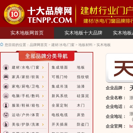
实木地板网首页
实木地板十大品牌
实木地板
您目前的位置：
品牌网首页
>
建材/水电/门窗
>
地板材料
>
实木地板
建材/水电/门窗
集成墙面
地板
家具/家纺/软装
可视门铃
指纹锁
家电/厨电/卫电
集成吊顶
油漆
企业品牌：
电脑/手机/数码
新风系统
硅藻泥
企业名称：
服装/鞋袜/箱包
全屋定制
木门
企业电话：
4
运动/户外/体育
电线电缆
床垫
企业地址：
美妆/护肤/洗漱
开关插座
防盗门
企业官网：
ht