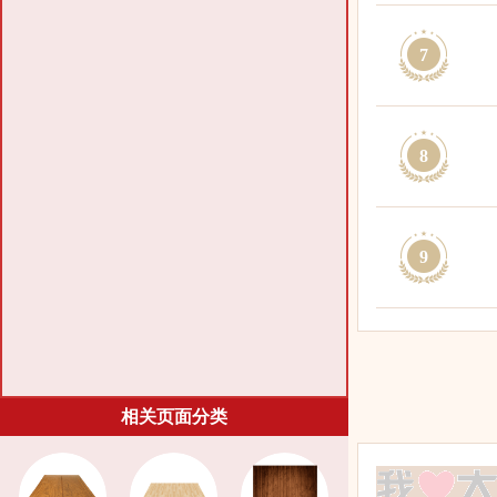
7
8
9
相关页面分类