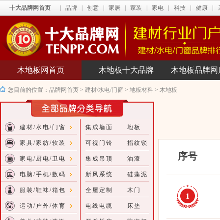
十大品牌网首页
|
品牌
|
创意
|
家居
|
家装
|
家电
|
科技
|
健康
|
木地板网首页
木地板十大品牌
木地板品牌网
您目前的位置：
品牌网首页
>
建材/水电/门窗
>
地板材料
>
木地板
建材/水电/门窗
集成墙面
地板
家具/家纺/软装
可视门铃
指纹锁
序号
家电/厨电/卫电
集成吊顶
油漆
电脑/手机/数码
新风系统
硅藻泥
服装/鞋袜/箱包
全屋定制
木门
1
运动/户外/体育
电线电缆
床垫