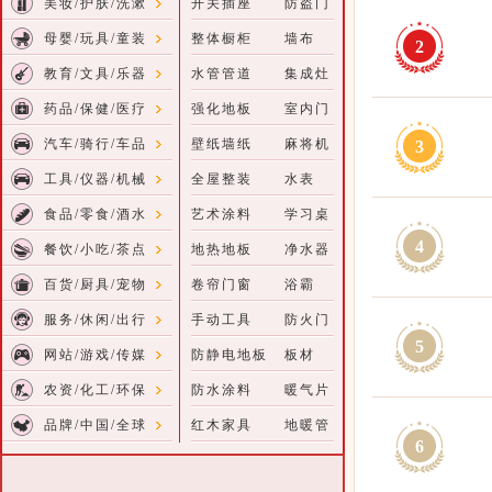
美妆/护肤/洗漱
开关插座
防盗门
母婴/玩具/童装
整体橱柜
墙布
2
教育/文具/乐器
水管管道
集成灶
药品/保健/医疗
强化地板
室内门
汽车/骑行/车品
壁纸墙纸
麻将机
3
工具/仪器/机械
全屋整装
水表
食品/零食/酒水
艺术涂料
学习桌
4
餐饮/小吃/茶点
地热地板
净水器
百货/厨具/宠物
卷帘门窗
浴霸
服务/休闲/出行
手动工具
防火门
5
网站/游戏/传媒
防静电地板
板材
农资/化工/环保
防水涂料
暖气片
品牌/中国/全球
红木家具
地暖管
6