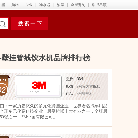
农能
|
购物
|
企业
|
净水器
|
油漆
|
全屋定制
|
集成吊顶
-
壁挂管线饮水机
品牌排行榜
3M
品牌：
店铺：
3M官方旗舰店
产品：
3M管线机
由：
一家历史悠久的多元化跨国企业，世界著名汽车用品
全球多元化高科技企业，最受推崇十大企业之一，全球最
50强之一，3M中国有限公司
。