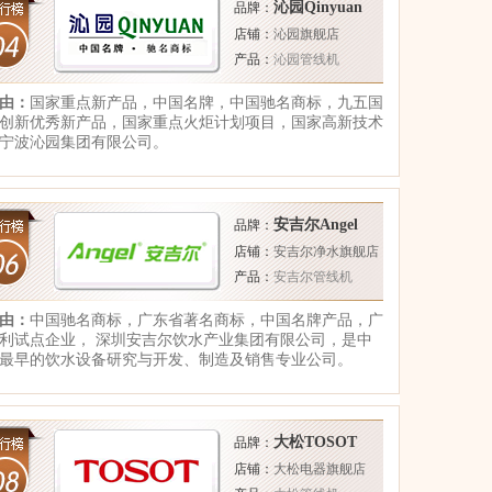
沁园Qinyuan
品牌：
店铺：
沁园旗舰店
产品：
沁园管线机
由：
国家重点新产品，中国名牌，中国驰名商标，九五国
创新优秀新产品，国家重点火炬计划项目，国家高新技术
宁波沁园集团有限公司。
安吉尔Angel
品牌：
店铺：
安吉尔净水旗舰店
产品：
安吉尔管线机
由：
中国驰名商标，广东省著名商标，中国名牌产品，广
利试点企业， 深圳安吉尔饮水产业集团有限公司，是中
最早的饮水设备研究与开发、制造及销售专业公司。
大松TOSOT
品牌：
店铺：
大松电器旗舰店