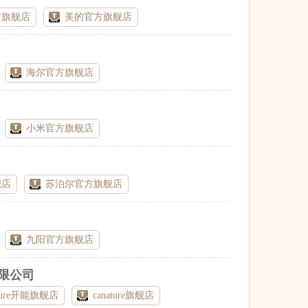
方旗舰店
美的官方旗舰店
海尔官方旗舰店
小米官方旗舰店
司
舰店
苏泊尔官方旗舰店
九阳官方旗舰店
有限公司
ature开能旗舰店
canature旗舰店