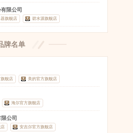
股份有限公司
水器旗舰店
碧水源旗舰店
品牌名单
方旗舰店
美的官方旗舰店
海尔官方旗舰店
有限公司
舰店
安吉尔官方旗舰店