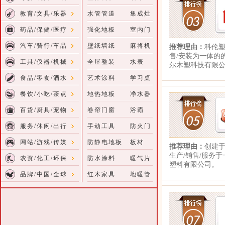
教育/文具/乐器
水管管道
集成灶
药品/保健/医疗
强化地板
室内门
汽车/骑行/车品
壁纸墙纸
麻将机
推荐理由：
科伦塑
售/安装为一体的
工具/仪器/机械
全屋整装
水表
尔木塑科技有限
食品/零食/酒水
艺术涂料
学习桌
餐饮/小吃/茶点
地热地板
净水器
百货/厨具/宠物
卷帘门窗
浴霸
服务/休闲/出行
手动工具
防火门
网站/游戏/传媒
防静电地板
板材
推荐理由：
创建于
生产/销售/服务
农资/化工/环保
防水涂料
暖气片
塑料有限公司。
品牌/中国/全球
红木家具
地暖管