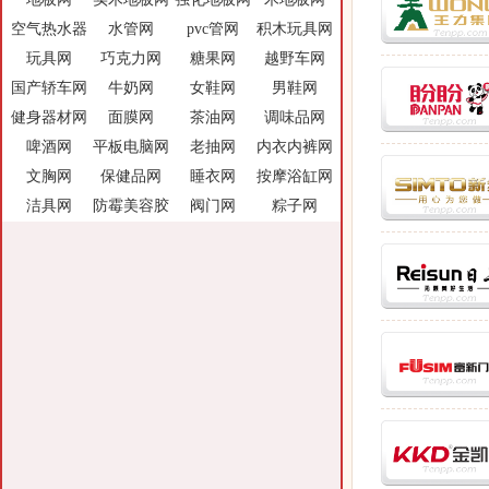
空气热水器
水管网
pvc管网
积木玩具网
玩具网
巧克力网
糖果网
越野车网
国产轿车网
牛奶网
女鞋网
男鞋网
健身器材网
面膜网
茶油网
调味品网
啤酒网
平板电脑网
老抽网
内衣内裤网
文胸网
保健品网
睡衣网
按摩浴缸网
洁具网
防霉美容胶
阀门网
粽子网