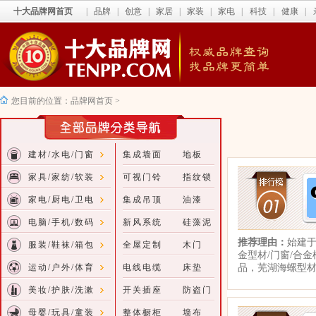
十大品牌网首页
|
品牌
|
创意
|
家居
|
家装
|
家电
|
科技
|
健康
|
您目前的位置：
品牌网首页
>
建材/水电/门窗
集成墙面
地板
家具/家纺/软装
可视门铃
指纹锁
家电/厨电/卫电
集成吊顶
油漆
电脑/手机/数码
新风系统
硅藻泥
推荐理由：
始建于
服装/鞋袜/箱包
全屋定制
木门
金型材/门窗/合
运动/户外/体育
电线电缆
床垫
品，芜湖海螺型
美妆/护肤/洗漱
开关插座
防盗门
母婴/玩具/童装
整体橱柜
墙布