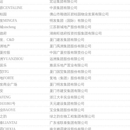
运
宏运集团有限公司
原CENTALINE
中原集团有限公司
桂园
佛山市顺德区碧桂园物业发展有限公司
发MINGFA
明发集团（国际）有限公司
城xincheng
江苏新城地产股份有限公司
德府
湖南旺德府投资控股集团有限公司
发、C&D
厦门建发集团有限公司
洲地产
厦门禹洲集团股份有限公司
厦控股
中国广厦控股有限责任公司
洲YUANZHOU
远洲集团股份有限公司
居乐
雅居乐地产置业有限公司
贸ITG
厦门国贸集团股份有限公司
地FORTE
复地（集团）股份有限公司
发商业广场
厦门明发集团有限公司
安
厦门市建安集团有限公司
AFENG
浙江大丰实业有限公司
1631861号
天元建设集团有限公司
业BAOYE
宝业集团股份有限公司
之韵
绿之韵生物工程集团有限公司
泰LIANTAI
广东省联泰集团有限公司
霞CHIXIA
南京栖霞建设股份有限公司