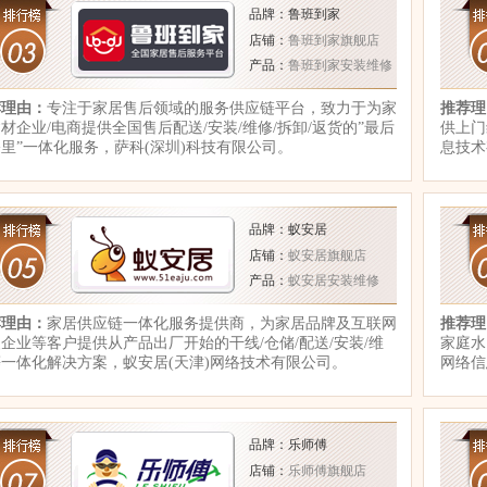
品牌：鲁班到家
店铺：
鲁班到家旗舰店
产品：
鲁班到家安装维修
荐理由：
专注于家居售后领域的服务供应链平台，致力于为家
推荐理
材企业/电商提供全国售后配送/安装/维修/拆卸/返货的”最后
供上门
里”一体化服务，萨科(深圳)科技有限公司。
息技术
品牌：蚁安居
店铺：
蚁安居旗舰店
产品：
蚁安居安装维修
荐理由：
家居供应链一体化服务提供商，为家居品牌及互联网
推荐理
企业等客户提供从产品出厂开始的干线/仓储/配送/安装/维
家庭水
一体化解决方案，蚁安居(天津)网络技术有限公司。
网络信
品牌：乐师傅
店铺：
乐师傅旗舰店