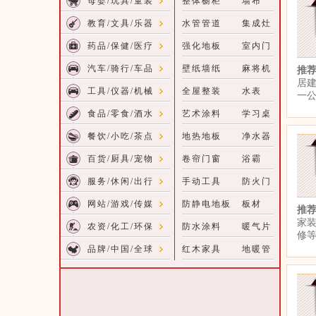
母婴/玩具/童装
整体橱柜
墙布
教育/文具/乐器
水管管道
集成灶
药品/保健/医疗
强化地板
室内门
汽车/骑行/车品
壁纸墙纸
麻将机
推
居建
工具/仪器/机械
全屋整装
水表
一公
食品/零食/酒水
艺术涂料
学习桌
餐饮/小吃/茶点
地热地板
净水器
百货/厨具/宠物
卷帘门窗
浴霸
服务/休闲/出行
手动工具
防火门
网站/游戏/传媒
防静电地板
板材
推
家装
农资/化工/环保
防水涂料
暖气片
修等
品牌/中国/全球
红木家具
地暖管