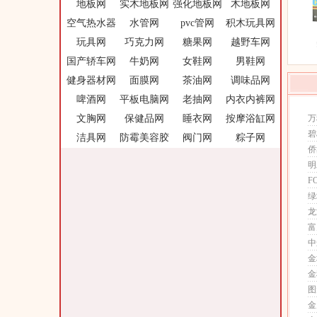
地板网
实木地板网
强化地板网
木地板网
空气热水器
水管网
pvc管网
积木玩具网
玩具网
巧克力网
糖果网
越野车网
国产轿车网
牛奶网
女鞋网
男鞋网
健身器材网
面膜网
茶油网
调味品网
啤酒网
平板电脑网
老抽网
内衣内裤网
文胸网
保健品网
睡衣网
按摩浴缸网
万
碧
洁具网
防霉美容胶
阀门网
粽子网
侨
明
F
绿
龙
富
中
金
金
图
金