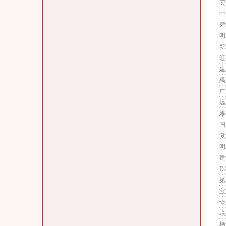
宏
中
碧
明
新
旺
建
禹
广
远
雅
国
复
明
建
D
第
宝
绿
联
栖