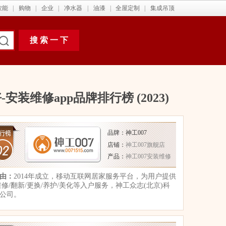
农能
|
购物
|
企业
|
净水器
|
油漆
|
全屋定制
|
集成吊顶
-安装维修app品牌排行榜
(2023)
品牌：神工007
店铺：
神工007旗舰店
产品：
神工007安装维修
由：
2014年成立，移动互联网居家服务平台，为用户提供
维修/翻新/更换/养护/美化等入户服务，神工众志(北京)科
公司。