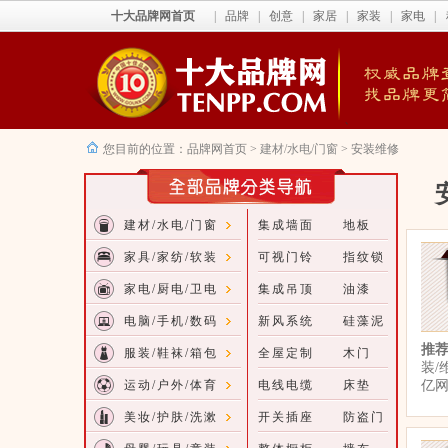
十大品牌网首页
|
品牌
|
创意
|
家居
|
家装
|
家电
|
、
您目前的位置：
品牌网首页
>
建材/水电/门窗
> 安装维修
建材/水电/门窗
集成墙面
地板
家具/家纺/软装
可视门铃
指纹锁
家电/厨电/卫电
集成吊顶
油漆
电脑/手机/数码
新风系统
硅藻泥
推
服装/鞋袜/箱包
全屋定制
木门
装/
运动/户外/体育
电线电缆
床垫
亿
美妆/护肤/洗漱
开关插座
防盗门