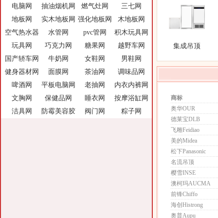
电脑网
抽油烟机网
燃气灶网
三七网
地板网
实木地板网
强化地板网
木地板网
空气热水器
水管网
pvc管网
积木玩具网
玩具网
巧克力网
糖果网
越野车网
集成吊顶
国产轿车网
牛奶网
女鞋网
男鞋网
健身器材网
面膜网
茶油网
调味品网
啤酒网
平板电脑网
老抽网
内衣内裤网
文胸网
保健品网
睡衣网
按摩浴缸网
商标
奥华OUR
洁具网
防霉美容胶
阀门网
粽子网
德莱宝DLB
飞雕Feidiao
美的Midea
松下Panasonic
名流吊顶
樱雪INSE
澳柯玛AUCMA
前锋Chiffo
海创Histrong
奥普Aupu