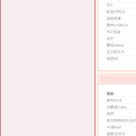
TCL
欧普OPPLE
金粉世家
赛华SAIHUA
SCF先超
光芒
樱花Sakura
宝兰BOLN
恒联HL
商标
奥华OUR
法狮龙Fsilon
容声
美尔凯特MELLKi
今顶Kind
德莱宝DLB