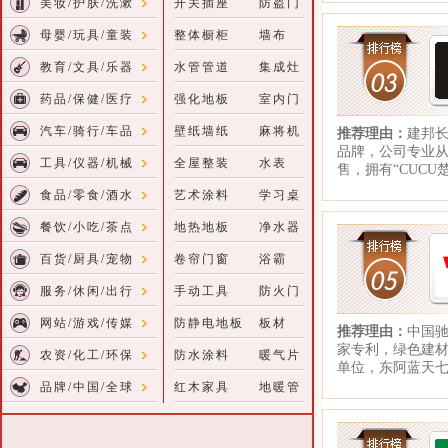
美妆/护肤/洗漱
开关插座
防盗门
母婴/玩具/童装
整体橱柜
墙布
教育/文具/乐器
水管管道
集成灶
药品/保健/医疗
强化地板
室内门
汽车/骑行/车品
壁纸墙纸
麻将机
推荐理由：
建邦长
品牌，公司专业
工具/仪器/机械
全屋整装
水表
售，拥有“CUCU
食品/零食/酒水
艺术涂料
学习桌
餐饮/小吃/茶点
地热地板
净水器
百货/厨具/宠物
卷帘门窗
浴霸
服务/休闲/出行
手动工具
防火门
网站/游戏/传媒
防静电地板
板材
推荐理由：
中国
家专利，绿色建
农资/化工/环保
防水涂料
暖气片
单位，东阿蓝天
品牌/中国/全球
红木家具
地暖管