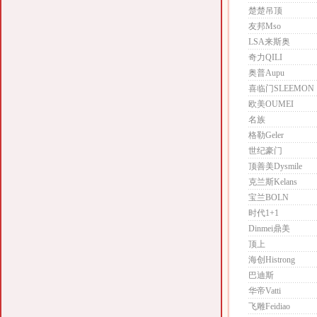
楚楚吊顶
友邦Mso
LSA来斯奥
奇力QILI
奥普Aupu
喜临门SLEEMON
欧美OUMEI
名族
格勒Geler
世纪豪门
顶善美Dysmile
克兰斯Kelans
宝兰BOLN
时代1+1
Dinmei鼎美
顶上
海创Histrong
巴迪斯
华帝Vatti
飞雕Feidiao