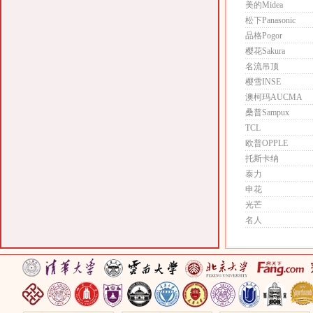
美的Midea
松下Panasonic
品格Pogor
樱花Sakura
名流吊顶
樱雪INSE
澳柯玛AUCMA
桑普Sampux
TCL
欧普OPPLE
托斯卡纳
泰力
申花
光芒
名人