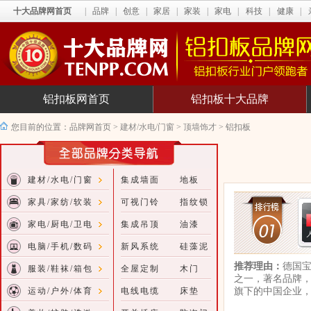
十大品牌网首页
|
品牌
|
创意
|
家居
|
家装
|
家电
|
科技
|
健康
|
铝扣板网首页
铝扣板十大品牌
您目前的位置：
品牌网首页
>
建材/水电/门窗
>
顶墙饰才
>
铝扣板
建材/水电/门窗
集成墙面
地板
家具/家纺/软装
可视门铃
指纹锁
家电/厨电/卫电
集成吊顶
油漆
电脑/手机/数码
新风系统
硅藻泥
推荐理由：
德国
服装/鞋袜/箱包
全屋定制
木门
之一，著名品牌
运动/户外/体育
电线电缆
床垫
旗下的中国企业