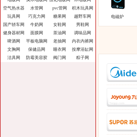
空气热水器
水管网
pvc管网
积木玩具网
玩具网
巧克力网
糖果网
越野车网
电磁炉
国产轿车网
牛奶网
女鞋网
男鞋网
健身器材网
面膜网
茶油网
调味品网
啤酒网
平板电脑网
老抽网
内衣内裤网
文胸网
保健品网
睡衣网
按摩浴缸网
洁具网
防霉美容胶
阀门网
粽子网