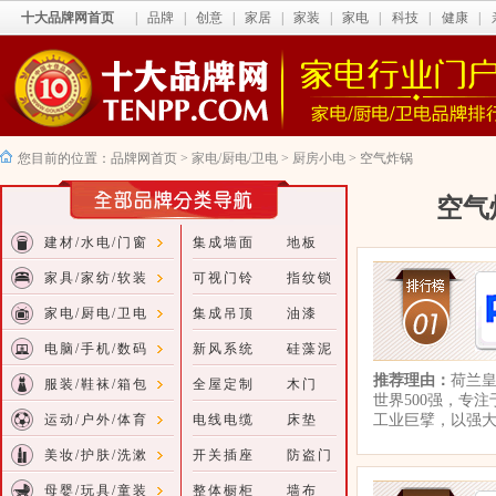
十大品牌网首页
|
品牌
|
创意
|
家居
|
家装
|
家电
|
科技
|
健康
|
您目前的位置：
品牌网首页
>
家电/厨电/卫电
>
厨房小电
>
空气炸锅
空气
建材/水电/门窗
集成墙面
地板
家具/家纺/软装
可视门铃
指纹锁
家电/厨电/卫电
集成吊顶
油漆
电脑/手机/数码
新风系统
硅藻泥
推荐理由：
荷兰皇
服装/鞋袜/箱包
全屋定制
木门
世界500强，专
运动/户外/体育
电线电缆
床垫
工业巨擘，以强
美妆/护肤/洗漱
开关插座
防盗门
母婴/玩具/童装
整体橱柜
墙布