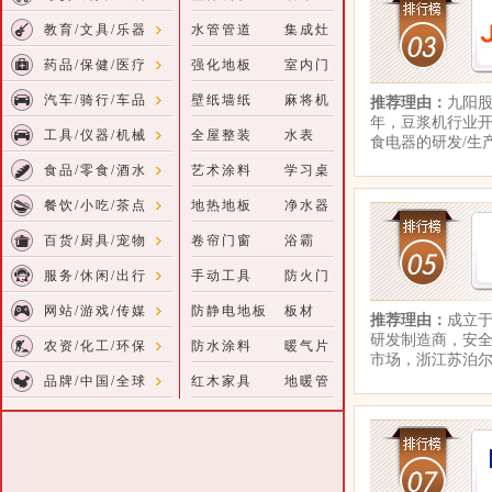
教育/文具/乐器
水管管道
集成灶
药品/保健/医疗
强化地板
室内门
汽车/骑行/车品
壁纸墙纸
麻将机
推荐理由：
九阳股
年，豆浆机行业
工具/仪器/机械
全屋整装
水表
食电器的研发/生
食品/零食/酒水
艺术涂料
学习桌
餐饮/小吃/茶点
地热地板
净水器
百货/厨具/宠物
卷帘门窗
浴霸
服务/休闲/出行
手动工具
防火门
网站/游戏/传媒
防静电地板
板材
推荐理由：
成立于
研发制造商，安全
农资/化工/环保
防水涂料
暖气片
市场，浙江苏泊
品牌/中国/全球
红木家具
地暖管